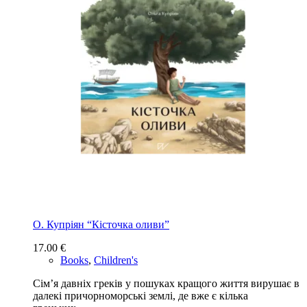
О. Купріян “Кісточка оливи”
17.00
€
Books
,
Children's
Сім’я давніх греків у пошуках кращого життя вирушає в
далекі причорноморські землі, де вже є кілька