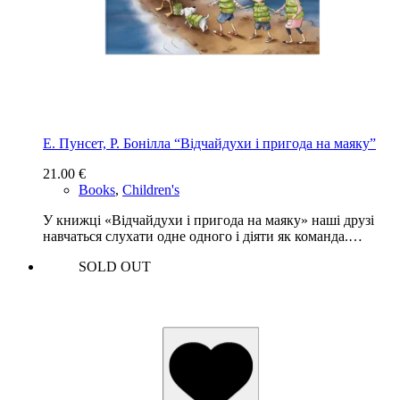
Е. Пунсет, Р. Бонілла “Відчайдухи і пригода на маяку”
21.00
€
Books
,
Children's
У книжці «Відчайдухи і пригода на маяку» наші друзі
навчаться слухати одне одного і діяти як команда.…
SOLD OUT