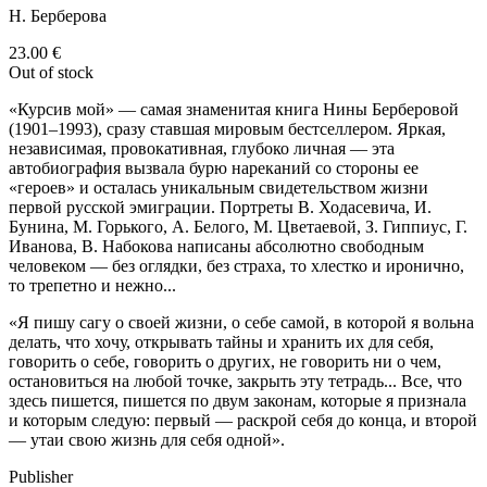
Н. Берберова
23.00
€
Out of stock
«Курсив мой» — самая знаменитая книга Нины Берберовой
(1901–1993), сразу ставшая мировым бестселлером. Яркая,
независимая, провокативная, глубоко личная — эта
автобиография вызвала бурю нареканий со стороны ее
«героев» и осталась уникальным свидетельством жизни
первой русской эмиграции. Портреты В. Ходасевича, И.
Бунина, М. Горького, А. Белого, М. Цветаевой, З. Гиппиус, Г.
Иванова, В. Набокова написаны абсолютно свободным
человеком — без оглядки, без страха, то хлестко и иронично,
то трепетно и нежно...
«Я пишу сагу о своей жизни, о себе самой, в которой я вольна
делать, что хочу, открывать тайны и хранить их для себя,
говорить о себе, говорить о других, не говорить ни о чем,
остановиться на любой точке, закрыть эту тетрадь... Все, что
здесь пишется, пишется по двум законам, которые я признала
и которым следую: первый — раскрой себя до конца, и второй
— утаи свою жизнь для себя одной».
Publisher