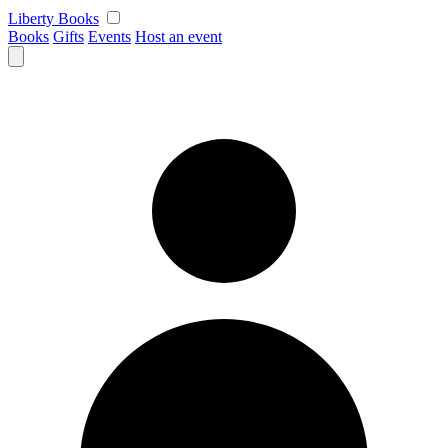
Skip
Liberty Books
to
Books
Gifts
Events
Host an event
content