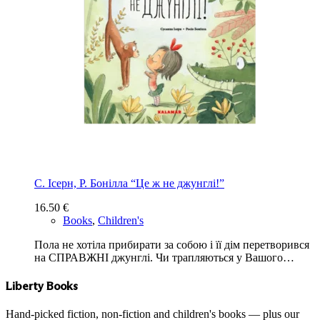
С. Ісерн, Р. Бонілла “Це ж не джунглі!”
16.50
€
Books
,
Children's
Пола не хотіла прибирати за собою і її дім перетворився
на СПРАВЖНІ джунглі. Чи трапляються у Вашого…
Liberty Books
Hand-picked fiction, non-fiction and children's books — plus our