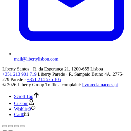
mail@libertylisbon.com
Liberty Santos · R. da Esperança 21, 1200-655 Lisboa ·
+351 213 901 719
Liberty Parede · R. Sampaio Bruno 4A, 2775-
279 Parede ·
+351 214 575 105
© 2026 Liberty Group
To file a complaint:
livroreclamacoes.pt
Scroll Top
Custom
Wishlist
0
Cart
0