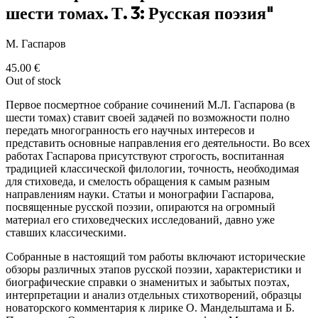
шести томах. Т. 3: Русская поэзия"
М. Гаспаров
45.00
€
Out of stock
Первое посмертное собрание сочинений М.Л. Гаспарова (в
шести томах) ставит своей задачей по возможности полно
передать многогранность его научных интересов и
представить основные направления его деятельности. Во всех
работах Гаспарова присутствуют строгость, воспитанная
традицией классической филологии, точность, необходимая
для стиховеда, и смелость обращения к самым разным
направлениям науки. Статьи и монографии Гаспарова,
посвященные русской поэзии, опираются на огромный
материал его стиховедческих исследований, давно уже
ставших классическими.
Собранные в настоящий том работы включают исторические
обзоры различных этапов русской поэзии, характеристики и
биографические справки о знаменитых и забытых поэтах,
интерпретации и анализ отдельных стихотворений, образцы
новаторского комментария к лирике О. Мандельштама и Б.