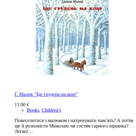
Г. Малик “Їде грудень на коні”
11.00
€
Books
,
Children's
Повеселитися з малюком і натренувати пам’ять? А потім
ще й розповісти Миколаю чи гостям гарного віршика?
Легко!…