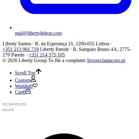
mail@libertylisbon.com
Liberty Santos · R. da Esperança 21, 1200-655 Lisboa ·
+351 213 901 719
Liberty Parede · R. Sampaio Bruno 4A, 2775-
279 Parede ·
+351 214 575 105
© 2026 Liberty Group
To file a complaint:
livroreclamacoes.pt
Scroll Top
Custom
Wishlist
0
Cart
0