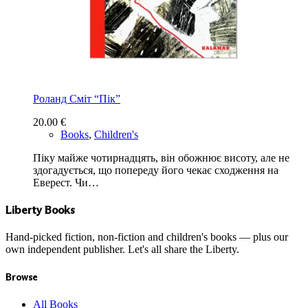
Роланд Сміт “Пiк”
20.00
€
Books
,
Children's
Піку майже чотирнадцять, він обожнює висоту, але не
здогадується, що попереду його чекає сходження на
Еверест. Чи…
Liberty Books
Hand-picked fiction, non-fiction and children's books — plus our
own independent publisher. Let's all share the Liberty.
Browse
All Books