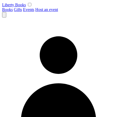
Skip
Liberty Books
to
Books
Gifts
Events
Host an event
content