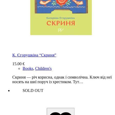
К. Єгорушкіна “Скриня”
15.00
€
Books
,
Children's
Скриня — річ корисна, однак і символічна. Ключ від неї
носять на шиї поруч із хрестиком. Тут…
SOLD OUT