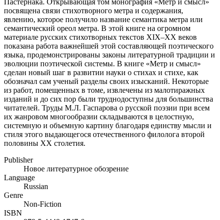
Пастернака. Открывающая том монография «Метр и смысл»
посвящена связи стихотворного метра и содержания,
явлению, которое получило название семантика метра или
семантический ореол метра. В этой книге на огромном
материале русских стихотворных текстов XIX–XX веков
показана работа важнейшей этой составляющей поэтического
языка, продемонстрированы законы литературной традиции и
эволюции поэтической системы. В книге «Метр и смысл»
сделан новый шаг в развитии науки о стихах и стихе, как
обозначал сам ученый разделы своих изысканий. Некоторые
из работ, помещенных в томе, извлечены из малотиражных
изданий и до сих пор были труднодоступны для большинства
читателей. Труды М.Л. Гаспарова о русской поэзии при всем
их жанровом многообразии складываются в целостную,
системную и объемную картину благодаря единству мысли и
стиля этого выдающегося отечественного филолога второй
половины ХХ столетия.
Publisher
Новое литературное обозрение
Language
Russian
Genre
Non-Fiction
ISBN