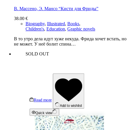
В. Массено, Э. Мансо “Кисти для Фриды”
38.00
€
Biography
,
Illustrated
,
Books
,
Children's
,
Education
,
Graphic novels
В то утро дела идут хуже некуда. Фрида хочет встать, но
не может. У неё болит спина…
SOLD OUT
Read more
Add to wishlist
Quick view