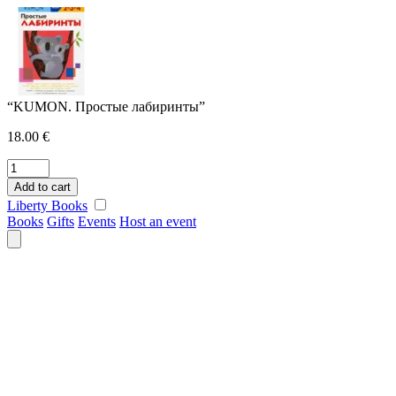
Skip
to
content
“KUMON. Простые лабиринты”
18.00
€
"KUMON.
Простые
Add to cart
лабиринты"
Liberty Books
quantity
Books
Gifts
Events
Host an event