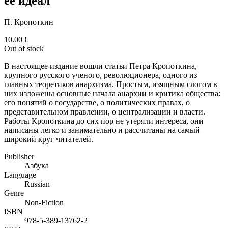
ее идеал"
П. Кропоткин
10.00
€
Out of stock
В настоящее издание вошли статьи Петра Кропоткина,
крупного русского ученого, революционера, одного из
главных теоретиков анархизма. Простым, изящным слогом в
них изложены основные начала анархии и критика общества:
его понятий о государстве, о политических правах, о
представительном правлении, о централизации и власти.
Работы Кропоткина до сих пор не утеряли интереса, они
написаны легко и занимательно и рассчитаны на самый
широкий круг читателей.
Publisher
Азбука
Language
Russian
Genre
Non-Fiction
ISBN
978-5-389-13762-2