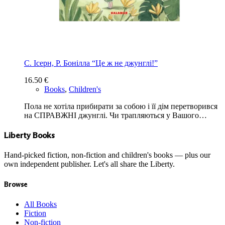
С. Ісерн, Р. Бонілла “Це ж не джунглі!”
16.50
€
Books
,
Children's
Пола не хотіла прибирати за собою і її дім перетворився
на СПРАВЖНІ джунглі. Чи трапляються у Вашого…
Liberty Books
Hand-picked fiction, non-fiction and children's books — plus our
own independent publisher. Let's all share the Liberty.
Browse
All Books
Fiction
Non-fiction