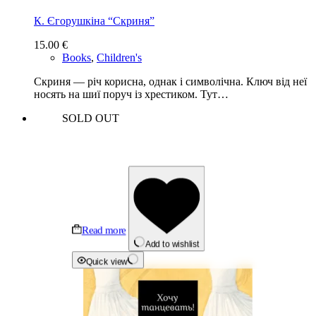
К. Єгорушкіна “Скриня”
15.00
€
Books
,
Children's
Скриня — річ корисна, однак і символічна. Ключ від неї
носять на шиї поруч із хрестиком. Тут…
SOLD OUT
Read more
Add to wishlist
Quick view