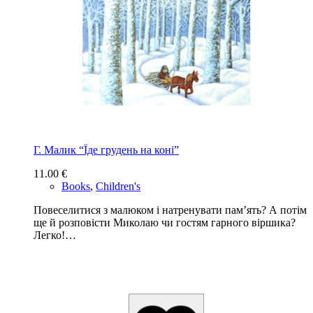
Г. Малик “Їде грудень на коні”
11.00
€
Books
,
Children's
Повеселитися з малюком і натренувати пам’ять? А потім
ще й розповісти Миколаю чи гостям гарного віршика?
Легко!…