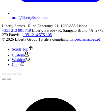
mail@libertylisbon.com
Liberty Santos · R. da Esperança 21, 1200-655 Lisboa ·
+351 213 901 719
Liberty Parede · R. Sampaio Bruno 4A, 2775-
279 Parede ·
+351 214 575 105
© 2026 Liberty Group
To file a complaint:
livroreclamacoes.pt
Scroll Top
Custom
Wishlist
0
Cart
0