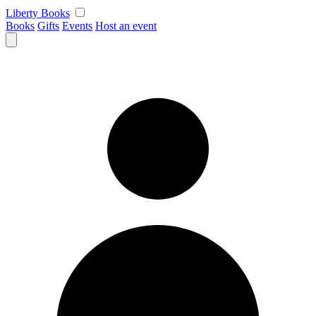
Skip
Liberty Books
to
Books
Gifts
Events
Host an event
content