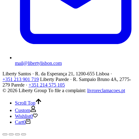
mail@libertylisbon.com
Liberty Santos · R. da Esperança 21, 1200-655 Lisboa ·
+351 213 901 719
Liberty Parede · R. Sampaio Bruno 4A, 2775-
279 Parede ·
+351 214 575 105
© 2026 Liberty Group
To file a complaint:
livroreclamacoes.pt
Scroll Top
Custom
Wishlist
0
Cart
0