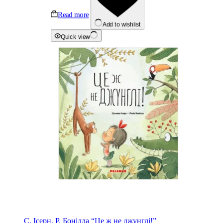
Read more
Add to wishlist
Quick view
С. Ісерн, Р. Бонілла “Це ж не джунглі!”