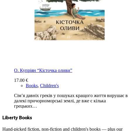
О. Купріян “Кісточка оливи”
17.00
€
Books
,
Children's
Сім’я давніх греків у пошуках кращого життя вирушає в
далекі причорноморські землі, де вже є кілька
грецьких…
Liberty Books
Hand-picked fiction, non-fiction and children's books — plus our