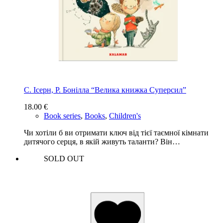
С. Ісерн, Р. Бонiлла “Велика книжка Суперсил”
18.00
€
Book series
,
Books
,
Children's
Чи хотіли б ви отримати ключ від тієї таємної кімнати
дитячого серця, в якій живуть таланти? Він…
SOLD OUT