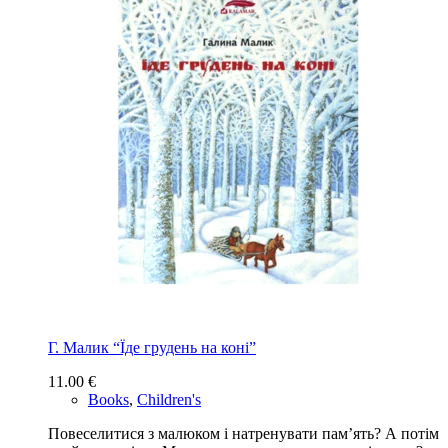
Г. Малик “Їде грудень на коні”
11.00
€
Books
,
Children's
Повеселитися з малюком і натренувати пам’ять? А потім