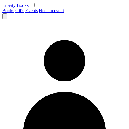
Skip
Liberty Books
to
Books
Gifts
Events
Host an event
content