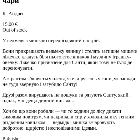
чари"
К. Андрес
15.00
€
Out of stock
У ведмедя з мишкою передріздвяний настрій.
Вони прикрашають ведмежу ялинку і стелять затишне мишаче
ліжечко, кладуть біля нього стос книжок і музичну іграшку-
овечку. Ліжечко призначене для Санти, якби тому не було де
переночувати.
Аж раптом з’являється оленя, яке впряглось у сани, як завжди,
не туди звернуло і загубило Санту!
Друзі разом вирушають на пошуки та рятують Санту, який,
однак, має дещо дивний вигляд...
Хоч би що вони робили — чи то ходили до лісу дихати
зимовим повітрям, чи накривали сир у холодильнику теплим
різдвяним ковпаком — ведмідь і мишка зачаровують
добротою, щирістю і несподіваними ідеями.
Publisher