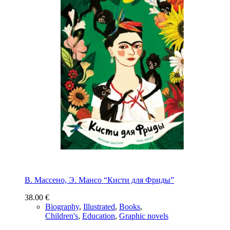
В. Массено, Э. Мансо “Кисти для Фриды”
38.00
€
Biography
,
Illustrated
,
Books
,
Children's
,
Education
,
Graphic novels