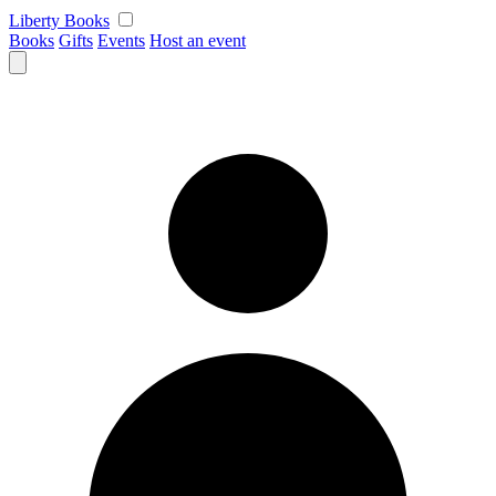
Skip
Liberty Books
to
Books
Gifts
Events
Host an event
content