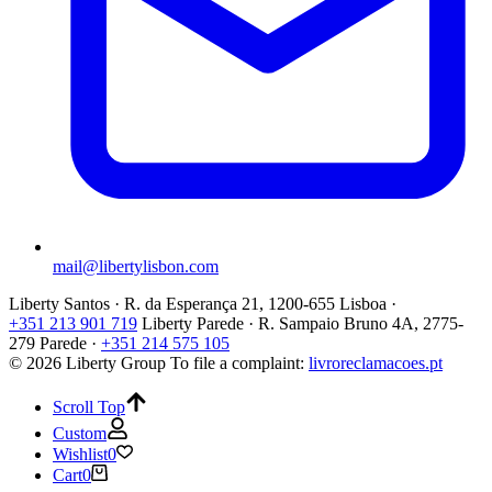
mail@libertylisbon.com
Liberty Santos · R. da Esperança 21, 1200-655 Lisboa ·
+351 213 901 719
Liberty Parede · R. Sampaio Bruno 4A, 2775-
279 Parede ·
+351 214 575 105
© 2026 Liberty Group
To file a complaint:
livroreclamacoes.pt
Scroll Top
Custom
Wishlist
0
Cart
0