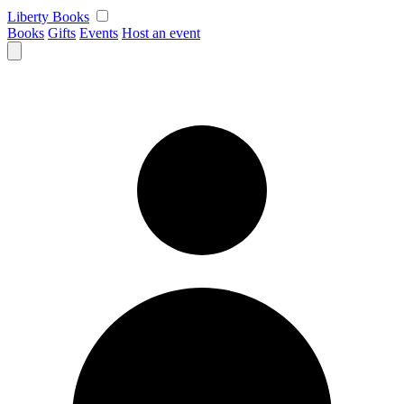
Skip
Liberty Books
to
Books
Gifts
Events
Host an event
content