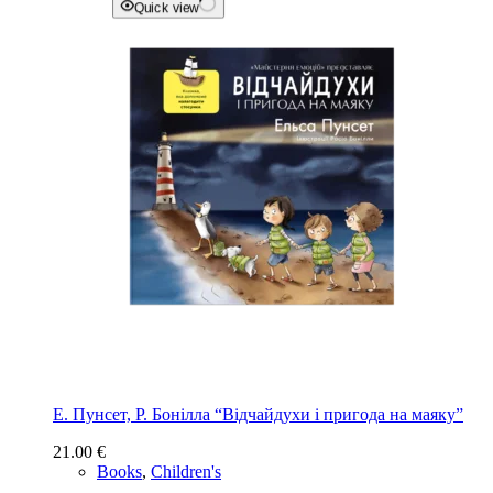
Quick view
Е. Пунсет, Р. Бонілла “Відчайдухи і пригода на маяку”
21.00
€
Books
,
Children's