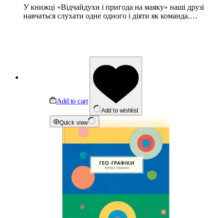
У книжці «Відчайдухи і пригода на маяку» наші друзі
навчаться слухати одне одного і діяти як команда.…
Add to cart
Add to wishlist
Quick view