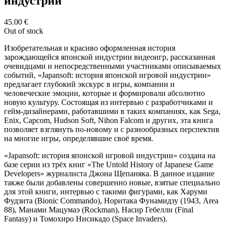
индустрии"
45.00
€
Out of stock
Изобретательная и красиво оформленная история
зарождающейся японской индустрии видеоигр, рассказанная
очевидцами и непосредственными участниками описываемых
событий, «Japansoft: история японской игровой индустрии»
предлагает глубокий экскурс в игры, компании и
человеческие эмоции, которые и формировали абсолютно
новую культуру. Состоящая из интервью с разработчиками и
гейм-дизайнерами, работавшими в таких компаниях, как Sega,
Enix, Capcom, Hudson Soft, Nihon Falcom и других, эта книга
позволяет взглянуть по-новому и с разнообразных перспектив
на многие игры, определявшие своё время.
«Japansoft: история японской игровой индустрии» создана на
базе серии из трёх книг «The Untold History of Japanese Game
Developers» журналиста Джона Щепаняка. В данное издание
также были добавлены совершенно новые, взятые специально
для этой книги, интервью с такими фигурами, как Харуми
Фудзита (Bionic Commando), Норитака Фунамидзу (1943, Area
88), Манами Мацумаэ (Rockman), Насир Гебелли (Final
Fantasy) и Томохиро Нисикадо (Space Invaders).