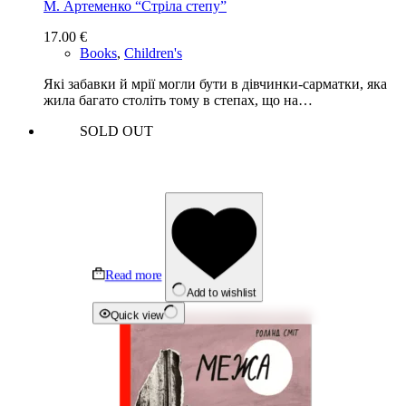
М. Артеменко “Стріла степу”
17.00
€
Books
,
Children's
Які забавки й мрії могли бути в дівчинки-сарматки, яка
жила багато століть тому в степах, що на…
SOLD OUT
Read more
Add to wishlist
Quick view