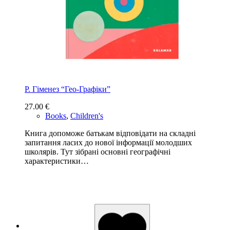
Р. Гіменез “Гео-Графіки”
27.00
€
Books
,
Children's
Книга допоможе батькам відповідати на складні
запитання ласих до нової інформації молодших
школярів. Тут зібрані основні географічні
характеристики…