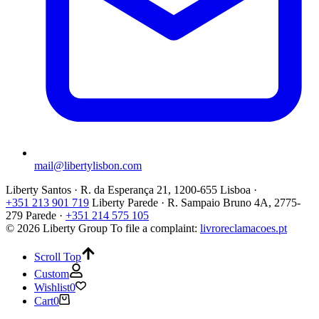
mail@libertylisbon.com
Liberty Santos · R. da Esperança 21, 1200-655 Lisboa ·
+351 213 901 719
Liberty Parede · R. Sampaio Bruno 4A, 2775-
279 Parede ·
+351 214 575 105
© 2026 Liberty Group
To file a complaint:
livroreclamacoes.pt
Scroll Top
Custom
Wishlist
0
Cart
0