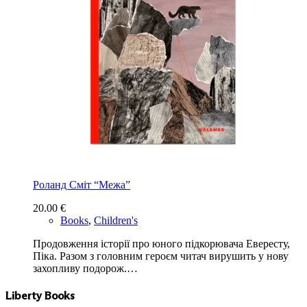
Роланд Сміт “Межа”
20.00
€
Books
,
Children's
Продовження історії про юного підкорювача Евересту,
Піка. Разом з головним героєм читач вирушить у нову
захопливу подорож.…
Liberty Books