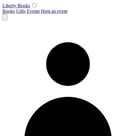
Skip
Liberty Books
to
Books
Gifts
Events
Host an event
content