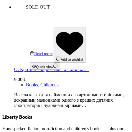
SOLD OUT
Read more
Add to wishlist
Quick view
О. Кротюк “Чорне море й синій кит”
9.00
€
Books
,
Children's
Весела казка для найменших з картоннми сторінками,
яскравими малюнками одного з кращих дитячих
ілюстраторів і чудовими віршами…
Liberty Books
Hand-picked fiction, non-fiction and children's books — plus our