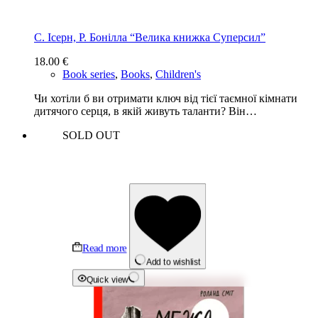
С. Ісерн, Р. Бонiлла “Велика книжка Суперсил”
18.00
€
Book series
,
Books
,
Children's
Чи хотіли б ви отримати ключ від тієї таємної кімнати
дитячого серця, в якій живуть таланти? Він…
SOLD OUT
Read more
Add to wishlist
Quick view