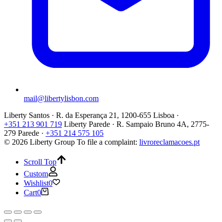
mail@libertylisbon.com
Liberty Santos · R. da Esperança 21, 1200-655 Lisboa ·
+351 213 901 719
Liberty Parede · R. Sampaio Bruno 4A, 2775-
279 Parede ·
+351 214 575 105
© 2026 Liberty Group
To file a complaint:
livroreclamacoes.pt
Scroll Top
Custom
Wishlist
0
Cart
0