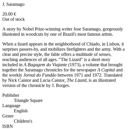
J. Saramago
20.00
€
Out of stock
A story by Nobel Prize-winning writer Jose Saramago, gorgeously
illustrated in woodcuts by one of Brazil's most famous artists.
When a lizard appears in the neighborhood of Chiado, in Lisbon, it
surprises passers-by, and mobilizes firefighters and the army. With a
clear and precise style, the fable offers a multitude of senses,
reaching audiences of all ages. "The Lizard" is a short story
included in
A Bagagem do Viajante (
1973), a volume that brought
together the Saramago chronicles for the newspaper
A Capital
and
the weekly
Jornal do Fundão
between 1971 and 1972.
Translated
by Nick Caistor and Lucia Caistor
, The Lizard
, is an illustrated
version of the chronicle by J. Borges.
Publisher
Triangle Square
Language
English
Genre
Children's
ISBN