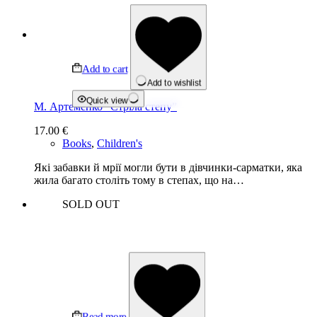
Add to cart
Add to wishlist
Quick view
М. Артеменко “Стріла степу”
17.00
€
Books
,
Children's
Які забавки й мрії могли бути в дівчинки-сарматки, яка
жила багато століть тому в степах, що на…
SOLD OUT
Read more