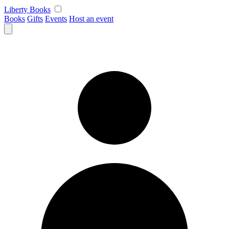
Skip
Liberty Books
to
Books
Gifts
Events
Host an event
content