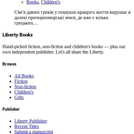
Books
,
Children's
Сім’я давніх греків у пошуках кращого життя вирушає в
далекі причорноморські землі, де вже є кілька
грецьких…
Liberty Books
Hand-picked fiction, non-fiction and children's books — plus our
own independent publisher. Let's all share the Liberty.
Browse
All Books
Fiction
Non-fiction
Children's
Gifts
Publisher
Liberty Publisher
Recent Titles
Submit a manuscript