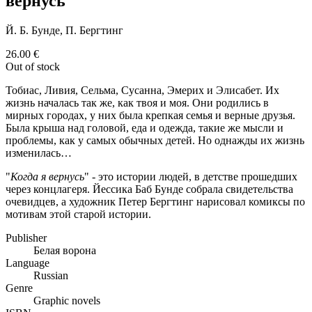
вернусь"
Й. Б. Бунде, П. Бергтинг
26.00
€
Out of stock
Тобиас, Ливия, Сельма, Сусанна, Эмерих и Элисабет. Их
жизнь началась так же, как твоя и моя. Они родились в
мирных городах, у них была крепкая семья и верные друзья.
Была крыша над головой, еда и одежда, такие же мысли и
проблемы, как у самых обычных детей. Но однажды их жизнь
изменилась…
"
Когда я вернусь
" - это истории людей, в детстве прошедших
через концлагеря. Йессика Баб Бунде собрала свидетельства
очевидцев, а художник Петер Бергтинг нарисовал комиксы по
мотивам этой старой истории.
Publisher
Белая ворона
Language
Russian
Genre
Graphic novels