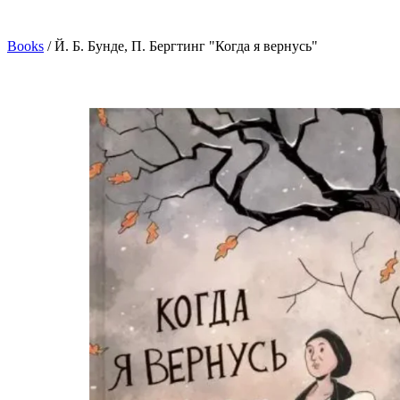
Books
/
Й. Б. Бунде, П. Бергтинг "Когда я вернусь"