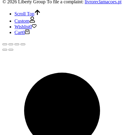
© 2026 Liberty Group
To file a complaint:
livroreclamacoes.pt
Scroll Top
Custom
Wishlist
0
Cart
0