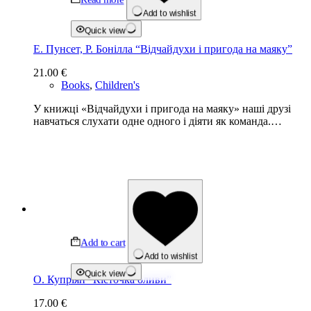
Add to wishlist
Quick view
Е. Пунсет, Р. Бонілла “Відчайдухи і пригода на маяку”
21.00
€
Books
,
Children's
У книжці «Відчайдухи і пригода на маяку» наші друзі
навчаться слухати одне одного і діяти як команда.…
Add to cart
Add to wishlist
Quick view
О. Купріян “Кісточка оливи”
17.00
€