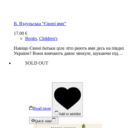
В. Вздульська “Євині ями”
17.00
€
Books
,
Children's
Навіщо Євині батьки ціле літо риють ями десь на півдні
України? Вони вивчають давнє минуле, шукаючи під…
SOLD OUT
Read more
Add to wishlist
Quick view