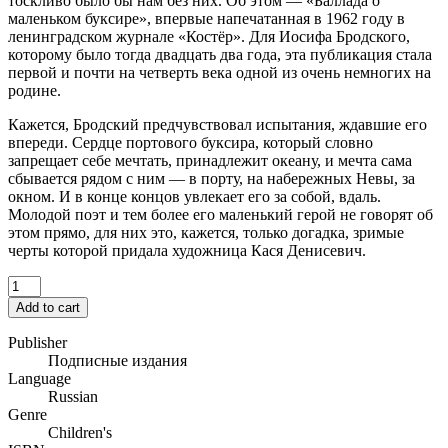
тоскливо было бы нам без них. Об этом — «Баллада о
маленьком буксире», впервые напечатанная в 1962 году в
ленинградском журнале «Костёр». Для Иосифа Бродского,
которому было тогда двадцать два года, эта публикация стала
первой и почти на четверть века одной из очень немногих на
родине.
Кажется, Бродский предчувствовал испытания, ждавшие его
впереди. Сердце портового буксира, который словно
запрещает себе мечтать, принадлежит океану, и мечта сама
сбывается рядом с ним — в порту, на набережных Невы, за
окном. И в конце концов увлекает его за собой, вдаль.
Молодой поэт и тем более его маленький герой не говорят об
этом прямо, для них это, кажется, только догадка, зримые
черты которой придала художница Кася Денисевич.
Add to cart
Publisher
Подписные издания
Language
Russian
Genre
Children's