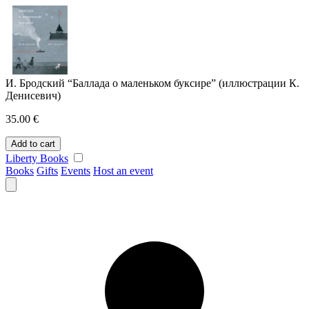
Skip
to
content
И. Бродский “Баллада о маленьком буксире” (иллюстрации К.
Денисевич)
35.00
€
И.
Add to cart
Бродский
Liberty Books
"Баллада
Books
Gifts
Events
Host an event
о
маленьком
буксире"
(иллюстрации
К.
Денисевич)
quantity