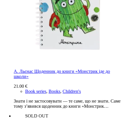
А. Льєнас Щоденник до книги «Монстрик іде до
школи»
21.00
€
Book series
,
Books
,
Children's
Знати і не застосовувати — те саме, що не знати. Саме
тому з’явився щоденник до книги «Монстрик…
SOLD OUT