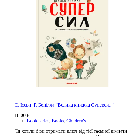
С. Ісерн, Р. Бонiлла “Велика книжка Суперсил”
18.00
€
Book series
,
Books
,
Children's
Чи хотіли б ви отримати ключ від тієї таємної кімнати