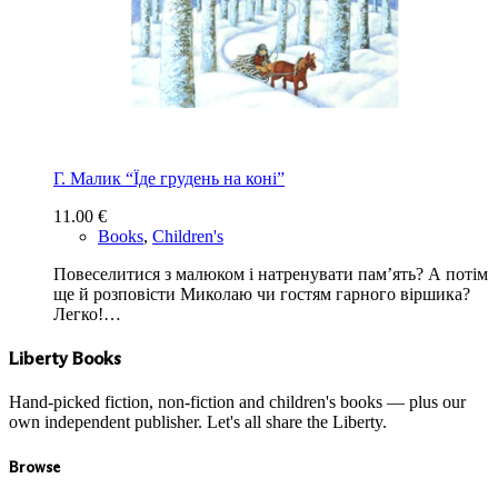
Г. Малик “Їде грудень на коні”
11.00
€
Books
,
Children's
Повеселитися з малюком і натренувати пам’ять? А потім
ще й розповісти Миколаю чи гостям гарного віршика?
Легко!…
Liberty Books
Hand-picked fiction, non-fiction and children's books — plus our
own independent publisher. Let's all share the Liberty.
Browse