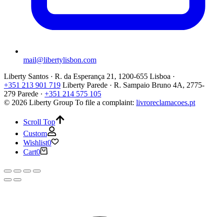
mail@libertylisbon.com
Liberty Santos · R. da Esperança 21, 1200-655 Lisboa ·
+351 213 901 719
Liberty Parede · R. Sampaio Bruno 4A, 2775-
279 Parede ·
+351 214 575 105
© 2026 Liberty Group
To file a complaint:
livroreclamacoes.pt
Scroll Top
Custom
Wishlist
0
Cart
0