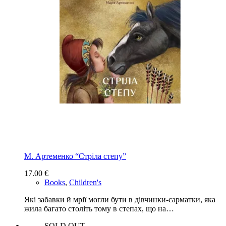
М. Артеменко “Стріла степу”
17.00
€
Books
,
Children's
Які забавки й мрії могли бути в дівчинки-сарматки, яка
жила багато століть тому в степах, що на…
SOLD OUT