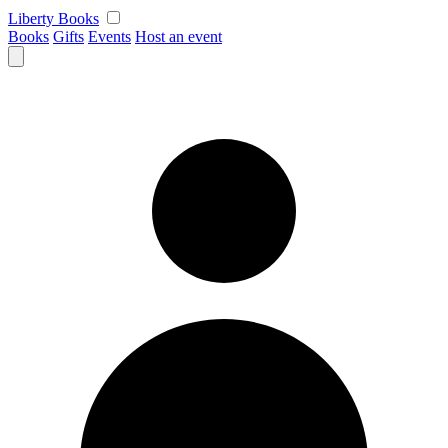
Skip
Liberty Books
to
Books
Gifts
Events
Host an event
content