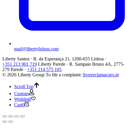
mail@libertylisbon.com
Liberty Santos · R. da Esperança 21, 1200-655 Lisboa ·
+351 213 901 719
Liberty Parede · R. Sampaio Bruno 4A, 2775-
279 Parede ·
+351 214 575 105
© 2026 Liberty Group
To file a complaint:
livroreclamacoes.pt
Scroll Top
Custom
Wishlist
0
Cart
0