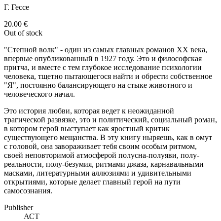
Г. Гессе
20.00
€
Out of stock
"Степной волк" - один из самых главных романов XX века,
впервые опубликованный в 1927 году. Это и философская
притча, и вместе с тем глубокое исследование психологии
человека, тщетно пытающегося найти и обрести собственное
"Я", постоянно балансирующего на стыке животного и
человеческого начал.
Это история любви, которая ведет к неожиданной
трагической развязке, это и политический, социальный роман,
в котором герой выступает как яростный критик
существующего мещанства. В эту книгу ныряешь, как в омут
с головой, она завораживает тебя своим особым ритмом,
своей неповторимой атмосферой полусна-полуяви, полу-
реальности, полу-безумия, ритмами джаза, карнавальными
масками, литературными аллюзиями и удивительными
открытиями, которые делает главный герой на пути
самосознания.
Publisher
АСТ