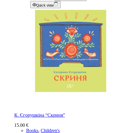
Quick view
К. Єгорушкіна “Скриня”
15.00
€
Books
,
Children's