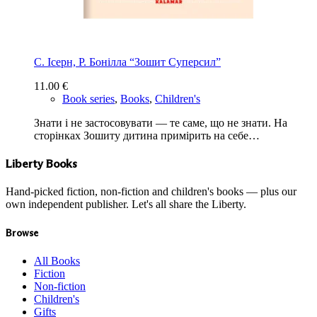
С. Ісерн, Р. Бонiлла “Зошит Суперсил”
11.00
€
Book series
,
Books
,
Children's
Знати і не застосовувати — те саме, що не знати. На
сторінках Зошиту дитина примірить на себе…
Liberty Books
Hand-picked fiction, non-fiction and children's books — plus our
own independent publisher. Let's all share the Liberty.
Browse
All Books
Fiction
Non-fiction
Children's
Gifts