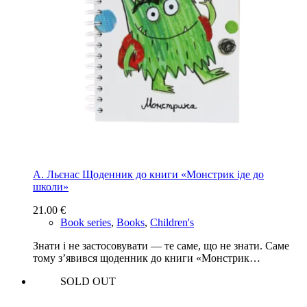
А. Льєнас Щоденник до книги «Монстрик іде до
школи»
21.00
€
Book series
,
Books
,
Children's
Знати і не застосовувати — те саме, що не знати. Саме
тому з’явився щоденник до книги «Монстрик…
SOLD OUT