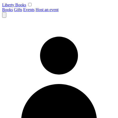
Skip
Liberty Books
to
Books
Gifts
Events
Host an event
content