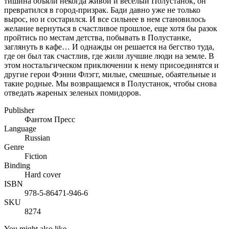
тишина объяли некогда живой и веселый Полустанок, он
превратился в город-призрак. Бади давно уже не только
вырос, но и состарился. И все сильнее в нем становилось
желание вернуться в счастливое прошлое, еще хотя бы разок
пройтись по местам детства, побывать в Полустанке,
заглянуть в кафе… И однажды он решается на бегство туда,
где он был так счастлив, где жили лучшие люди на земле. В
этом ностальгическом приключении к нему присоединятся и
другие герои Фэнни Флэгг, милые, смешные, обаятельные и
такие родные. Мы возвращаемся в Полустанок, чтобы снова
отведать жареных зеленых помидоров.
Publisher
Фантом Пресс
Language
Russian
Genre
Fiction
Binding
Hard cover
ISBN
978-5-86471-946-6
SKU
8274
You might also like