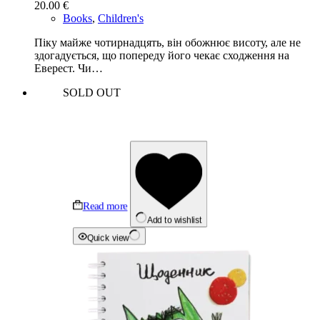
20.00
€
Books
,
Children's
Піку майже чотирнадцять, він обожнює висоту, але не
здогадується, що попереду його чекає сходження на
Еверест. Чи…
SOLD OUT
Read more
Add to wishlist
Quick view