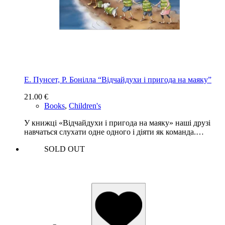
Е. Пунсет, Р. Бонілла “Відчайдухи і пригода на маяку”
21.00
€
Books
,
Children's
У книжці «Відчайдухи і пригода на маяку» наші друзі
навчаться слухати одне одного і діяти як команда.…
SOLD OUT