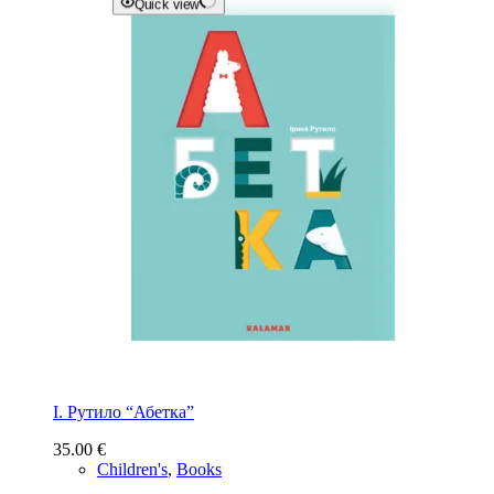
Quick view
І. Рутило “Абетка”
35.00
€
Children's
,
Books