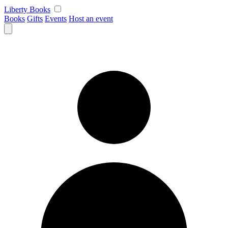
Skip
Liberty Books
to
Books
Gifts
Events
Host an event
content