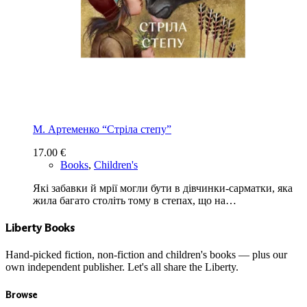
М. Артеменко “Стріла степу”
17.00
€
Books
,
Children's
Які забавки й мрії могли бути в дівчинки-сарматки, яка
жила багато століть тому в степах, що на…
Liberty Books
Hand-picked fiction, non-fiction and children's books — plus our
own independent publisher. Let's all share the Liberty.
Browse