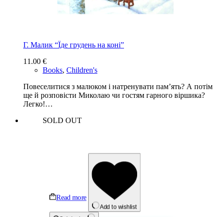
Г. Малик “Їде грудень на коні”
11.00
€
Books
,
Children's
Повеселитися з малюком і натренувати пам’ять? А потім
ще й розповісти Миколаю чи гостям гарного віршика?
Легко!…
SOLD OUT
Read more
Add to wishlist