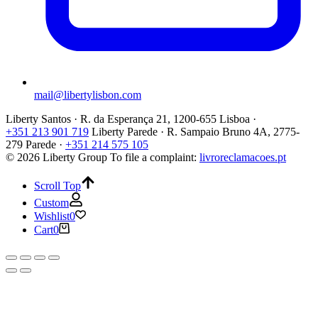
mail@libertylisbon.com
Liberty Santos · R. da Esperança 21, 1200-655 Lisboa ·
+351 213 901 719
Liberty Parede · R. Sampaio Bruno 4A, 2775-
279 Parede ·
+351 214 575 105
© 2026 Liberty Group
To file a complaint:
livroreclamacoes.pt
Scroll Top
Custom
Wishlist
0
Cart
0