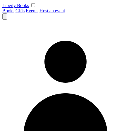
Skip
Liberty Books
to
Books
Gifts
Events
Host an event
content