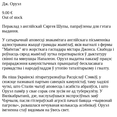
Дж. Оруэл
9.00
€
Out of stock
Пераклад з англійскай Сяргея Шупы, папраўлены для гэтага
выдання.
У сатырычнай аповесці знакамітага англійскага пісьменніка
адлюстравана жыццё грамады жывёлаў, якія выгналі з фермы
"Маёнтак" яго жорсткага гаспадара містара Джонса. Свабода і
роўнасць сярод жывёлаў хутка ператварыліся ў дыктатуру
свінні па мянушцы Напалеон. Оруэл выдатна паказаў працэс
перараджэння камуністычных прынцыпаў бескласавага
грамадства і народаўладдзя ў утопію таталітарызму і гвалту.
Як піша ўкраінскі літаратуразнаўца Расціслаў Сэмкіў, у
сюжэце пазнавалі партыю савецкіх камуністаў, таму хадзілі
чуткі, што Сталін чытаў аповесць і асабіста абразіўся, і што
Оруэл памёр у свае сорак сем зусім не ад туберкулёзу. У
Вялікабрытаніі, дзе, наслухаўшыся экспрэсіўных заяў
Чэрчыля, пасля гітлераўскай агрэсіі пачалі баяцца «чырвонай
пагрозы», разышлася нечуваная колькасць асобнікаў. Оруэл
імгненна стаў вядомым на ўвесь свет.