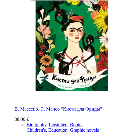
В. Массено, Э. Мансо “Кисти для Фриды”
38.00
€
Biography
,
Illustrated
,
Books
,
Children's
,
Education
,
Graphic novels