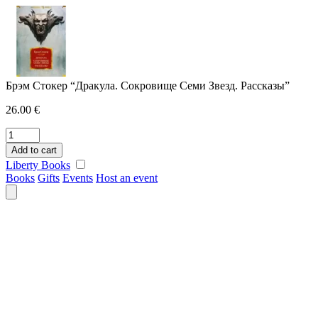
Skip
to
content
Брэм Стокер “Дракула. Сокровище Семи Звезд. Рассказы”
26.00
€
Брэм
Стокер
Add to cart
"Дракула.
Liberty Books
Сокровище
Books
Gifts
Events
Host an event
Семи
Звезд.
Рассказы"
quantity