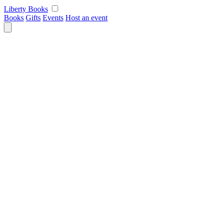
Skip
Liberty Books
to
Books
Gifts
Events
Host an event
content