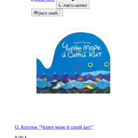
Add to wishlist
Quick view
О. Кротюк “Чорне море й синій кит”
9.00
€