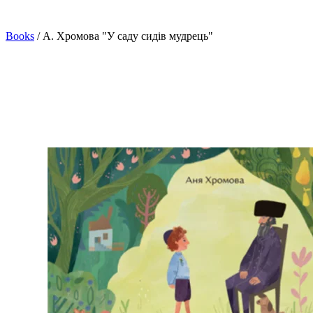
Books
/
А. Хромова "У саду сидів мудрець"