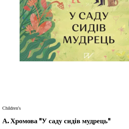
Children's
А. Хромова "У саду сидів мудрець"