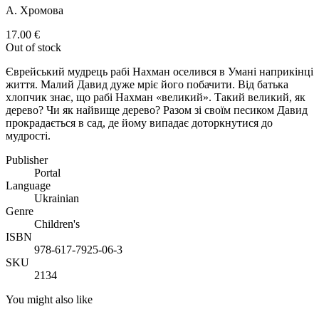
А. Хромова
17.00
€
Out of stock
Єврейський мудрець рабі Нахман оселився в Умані наприкінці
життя. Малий Давид дуже мріє його побачити. Від батька
хлопчик знає, що рабі Нахман «великий». Такий великий, як
дерево? Чи як найвище дерево? Разом зі своїм песиком Давид
прокрадається в сад, де йому випадає доторкнутися до
мудрості.
Publisher
Portal
Language
Ukrainian
Genre
Children's
ISBN
978-617-7925-06-3
SKU
2134
You might also like