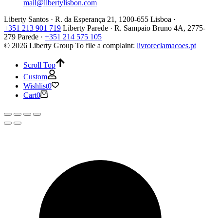
mail@libertylisbon.com
Liberty Santos · R. da Esperança 21, 1200-655 Lisboa ·
+351 213 901 719
Liberty Parede · R. Sampaio Bruno 4A, 2775-
279 Parede ·
+351 214 575 105
© 2026 Liberty Group
To file a complaint:
livroreclamacoes.pt
Scroll Top
Custom
Wishlist
0
Cart
0