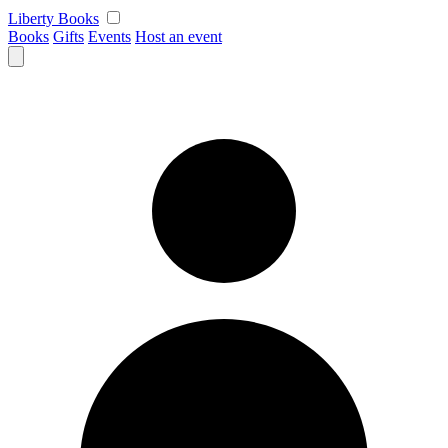
Skip
Liberty Books
to
Books
Gifts
Events
Host an event
content