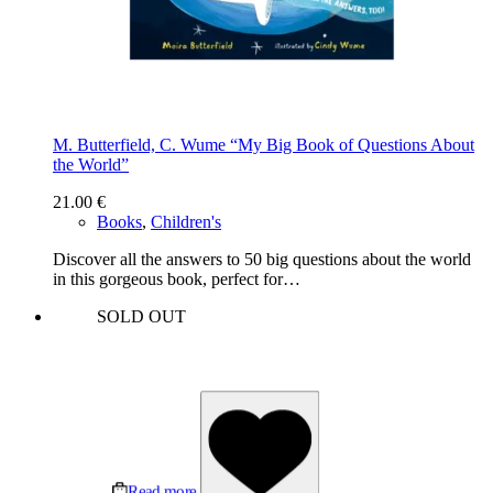
M. Butterfield, C. Wume “My Big Book of Questions About
the World”
21.00
€
Books
,
Children's
Discover all the answers to 50 big questions about the world
in this gorgeous book, perfect for…
SOLD OUT
Read more