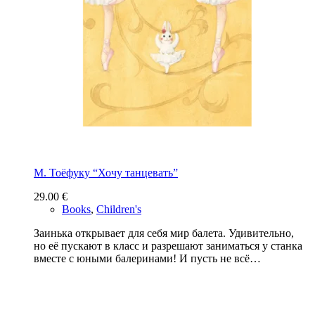
М. Тоёфуку “Хочу танцевать”
29.00
€
Books
,
Children's
Заинька открывает для себя мир балета. Удивительно,
но её пускают в класс и разрешают заниматься у станка
вместе с юными балеринами! И пусть не всё…