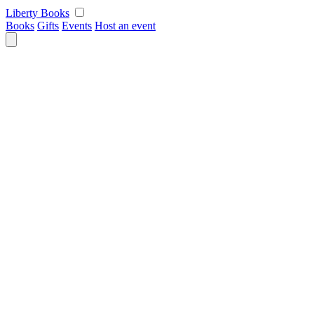
Skip
Liberty Books
to
Books
Gifts
Events
Host an event
content